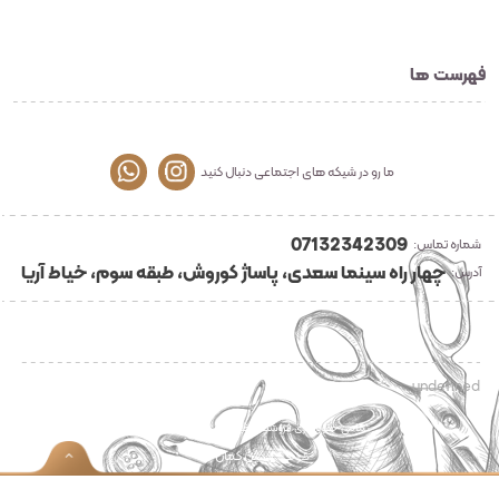
فهرست ها
ما رو در شیکه های اجتماعی دنبال کنید
07132342309
شماره تماس:
چهار راه سینما سعدی، پاساژ کوروش، طبقه سوم، خیاط آریا
آدرس:
undefined
تمامی حقوق برای فروشگاه خیاطی آریا محفوظ می باشد
رنگین کمان
طراحی :