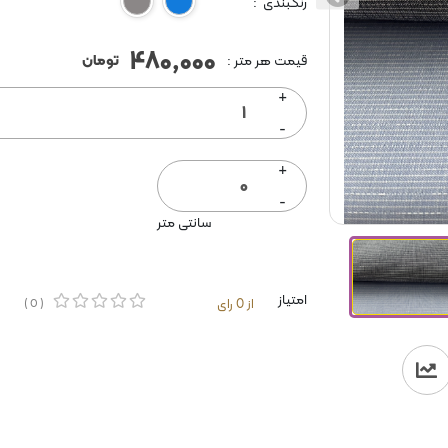
رنگبندی :
آبی
طوسی
480,000
تومان
قیمت هر متر :
+
-
+
-
سانتی متر
امتیاز
از 0 رای
( 0 )