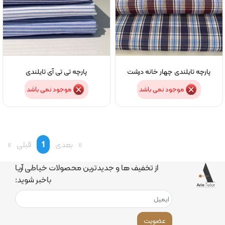
پارچه تایلندی چهار خانه درشت
پارچه تی تی آی تایلندی
موجود نمی باشد
موجود نمی باشد
page
بعدی
You're
1
page
قبلی
on
از تخفیف ها و جدیدترین محصولات خیاطی آریا
page
باخبر شوید:
عضویت