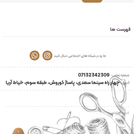
فهرست ها
ما رو در شیکه های اجتماعی دنبال کنید
07132342309
شماره تماس:
چهار راه سینما سعدی، پاساژ کوروش، طبقه سوم، خیاط آریا
آدرس:
undefined
تمامی حقوق برای فروشگاه خیاطی آریا محفوظ می باشد
رنگین کمان
طراحی :