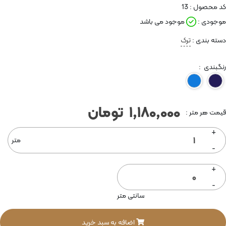
کد محصول :
13
موجودی :
موجود می باشد
دسته بندی :
ترک
رنگبندی :
سرمه
آبی
ای
1,180,000
تومان
قیمت هر متر :
+
متر
-
+
-
سانتی متر
اضافه به سبد خرید