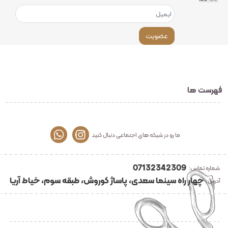
عضویت
فهرست ها
ما رو در شیکه های اجتماعی دنبال کنید
07132342309
شماره تماس:
چهار راه سینما سعدی، پاساژ کوروش، طبقه سوم، خیاط آریا
آدرس: