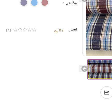
رنگبندی :
زرشکی
آبی
سرمه
ای
امتیاز
از 0 رای
( 0 )