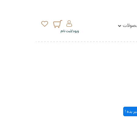
ولات
ورود/ثبت نام
 بده !