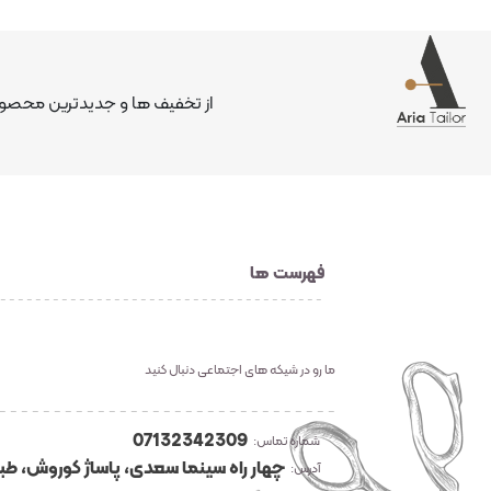
از تخفیف ها و جدیدترین محصولا
فهرست ها
ما رو در شیکه های اجتماعی دنبال کنید
07132342309
شماره تماس:
چهار راه سینما سعدی، پاساژ کوروش، طبق
آدرس: