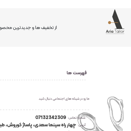
از تخفیف ها و جدیدترین محصولا
فهرست ها
ما رو در شیکه های اجتماعی دنبال کنید
07132342309
شماره تماس:
چهار راه سینما سعدی، پاساژ کوروش، طبق
آدرس: