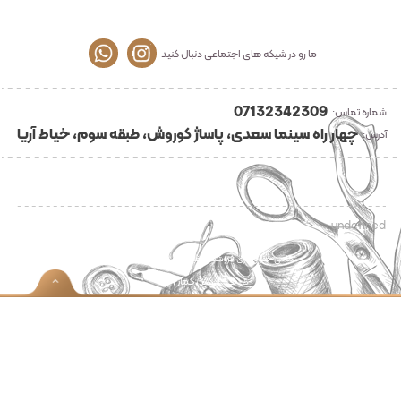
ما رو در شیکه های اجتماعی دنبال کنید
07132342309
شماره تماس:
چهار راه سینما سعدی، پاساژ کوروش، طبقه سوم، خیاط آریا
آدرس:
undefined
تمامی حقوق برای فروشگاه خیاطی آریا محفوظ می باشد
رنگین کمان
طراحی :